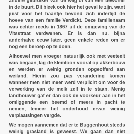
andere gebruiker van de weg of van een bewoner
in de buurt. Dit bleek ook hier het geval te zijn, want
juist voor het baantje bevond zich indertijd de
hoeve van een familie Verdickt. Deze familienaam
was echter reeds in 1867 uit de omgeving van de
Vitsstraat verdwenen. Er is dan nu, bijna
anderhalve eeuw later, geen enkele reden om er
nog een beroep op te doen.
Alhoewel men vroeger natuurlijk ook met veeteelt
was begaan, lag de klemtoon vooral op akkerbouw
en werden er weinig gronden opgeofferd aan
weiland. Hierin zou pas verandering komen
wanneer men niet meer werd verplicht om voor de
verwerking van de melk zelf in te staan. Menig
landbouwer gaf er dan ook de voorkeur aan in het
omliggende een beemd of meers in pacht te
nemen, temeer het onderhoud ervan weinig
verplaatsingen vergde.
We mogen aannemen dat er te Buggenhout steeds
weinig grasland is geweest. We gaan dan niet