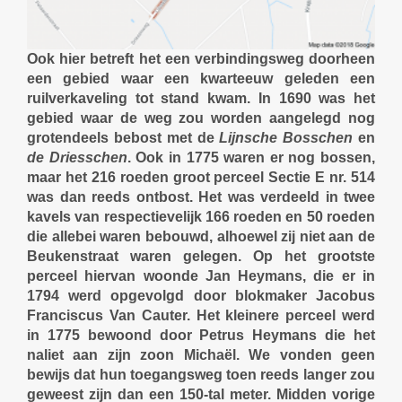
Ook hier betreft het een verbindingsweg doorheen
een gebied waar een kwarteeuw geleden een
ruilverkaveling tot stand kwam. In 1690 was het
gebied waar de weg zou worden aangelegd nog
grotendeels bebost met de
Lijnsche Bosschen
en
de Driesschen
. Ook in 1775 waren er nog bossen,
maar het 216 roeden groot perceel Sectie E nr. 514
was dan reeds ontbost. Het was verdeeld in twee
kavels van respectievelijk 166 roeden en 50 roeden
die allebei waren bebouwd, alhoewel zij niet aan de
Beukenstraat waren gelegen. Op het grootste
perceel hiervan woonde Jan Heymans, die er in
1794 werd opgevolgd door blokmaker Jacobus
Franciscus Van Cauter. Het kleinere perceel werd
in 1775 bewoond door Petrus Heymans die het
naliet aan zijn zoon Michaël. We vonden geen
bewijs dat hun toegangsweg toen reeds langer zou
geweest zijn dan een 150-tal meter. Midden vorige