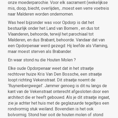
onze moederparochie. Voor elk sacrament (wekelijkse
mis, doop, biecht, overlijden,…moest een verre voetreis
naar Malderen worden ondernomen.
Was heel bijzonder was voor Opdorp is dat het
bestuurlijk onder het Land van Bornem , en dus tot
Vlaanderen, behoorde, terwijl het parochiaal tot
Malderen, en dus Brabant, behoorde. Vandaar dat van
een Opdorpenaar werd gezegd: Hij leefde als Vlaming,
maar moest sterven als Brabander.
En waar stond nu die Houten Molen ?
Elke oude Opdorpenaar weet dat in het straatje
rechtover huize Kris Van Den Bossche, een straatje
loopt richting Vekenstraat. Dit straatje noemt de
‘Ruynenbergwegel’. Jammer genoeg is dit nu langs de
kant van de Vekenstraat onterecht afgesloten door een
architect die er heeft gebouwd. Als je dit straatje ingaat,
zie je achter het huis met de geglazuurde tegeltjes een
rondvormig stuk weiland. Bovendien is het ook
bolvormig. Stond hier ooit de houten molen of stond