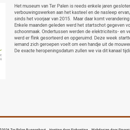
Het museum van Ter Palen is reeds enkele jaren geslot
verbouwingswerken aan het kasteel en de nasleep ervan, b
sinds het voorjaar van 2015. Maar daar komt verandering 
Enkele maanden geleden werd het startschot gegeven voo
schoonmaak. Ondertussen werden de elektriciteits- en v
werd er flink gesorteerd en opgeruimd. Deze week startt
iemand zich geroepen voelt om een handje uit de mouwen 
De exacte heropeningsdatum zullen we via dit kanaal tijd
©2026
Ter Palen Buggenhout
--
Hosting door Siohosting
--
Webdesign door Sinergi