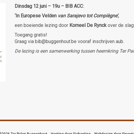
Dinsdag 12 juni – 19u – BIB ACC:
‘In Europese Velden
van Sarajevo tot Compiègne’,
een boeiende lezing door
Korneel De Rynck
over de slag
Toegang gratis!
Graag via bib@buggenhout.be vooraf inschrijven aub.
De lezing is een samenwerking tussen heemkring Ter Pa
©2026
Ter Palen Buggenhout
--
Hosting door Siohosting
--
Webdesign door Sinergi